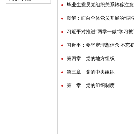
毕业生党员党组织关系转移注意
图解：面向全体党员开展的“两
习近平对推进“两学一做”学习
习近平：要坚定理想信念 不忘
第四章 党的地方组织
第三章 党的中央组织
第二章 党的组织制度