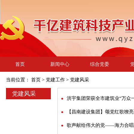
首页
新闻中心
综合党委
当前位置：
首页
>
党建工作
>
党建风采
党建风采
洪宇集团荣获全市建筑业“万众
【昌南建设集团】颂党红歌嘹亮
歌声献给伟大的党——海力合唱