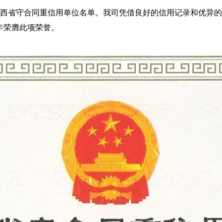
江西省守合同重信用单位名单。我司凭借良好的信用记录和优异的社
年荣膺此项荣誉。