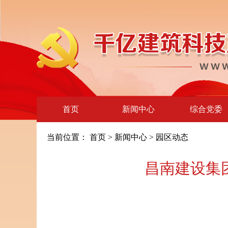
首页
新闻中心
综合党委
当前位置：
首页
>
新闻中心
>
园区动态
昌南建设集团