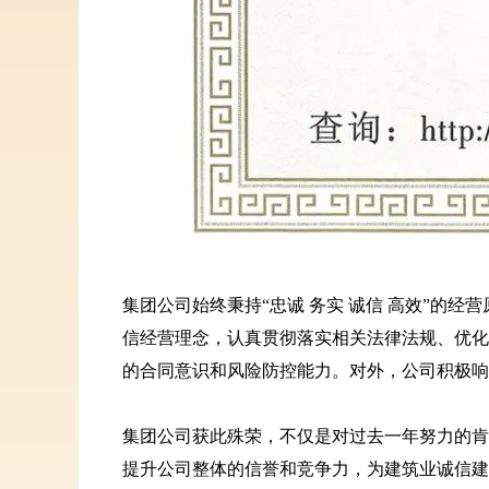
集团公司始终秉持“忠诚 务实 诚信 高效”的
信经营理念，认真贯彻落实相关法律法规、优化
的合同意识和风险防控能力。对外，公司积极响
集团公司获此殊荣，不仅是对过去一年努力的肯
提升公司整体的信誉和竞争力，为建筑业诚信建