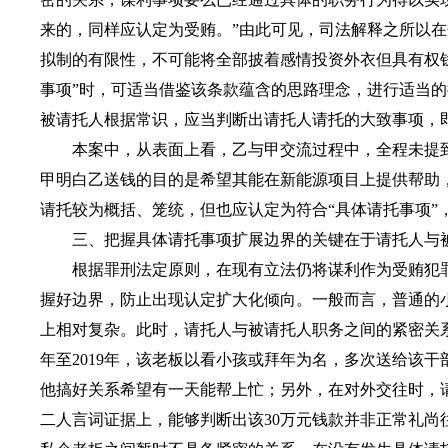
来的，同样应认定为受贿。”由此可见，司法解释之所以在
拟制的有限性，不可能将全部披着感情投资外衣但具有权钱
事项”时，可适当借鉴该条款蕴含的思路理念，进行适当
被请托人根据常识，应当判断出请托人请托的大致事项，即使
本案中，从表面上看，乙与甲交流过程中，全程未提到具
甲明白乙送钱的目的是希望其能在新能源项目上提供帮助
请托较为概括、笼统，但也应认定为符合“具体请托事项”
三、把握具体请托事项扩展边界的关键在于请托人与被
根据罪刑法定原则，在现有立法仍将谋利作为受贿犯罪
握好边界，防止出现认定扩大化倾向。一般而言，普通的
上相对复杂。此时，请托人与被请托人职务之间的紧密关系
年至2019年，该老板以看小孩或拜年为名，多次送给该
他搞好关系希望有一天能帮上忙；另外，在对外交往时，
二人言词证据上，能够判断出该30万元钱款并非正常礼