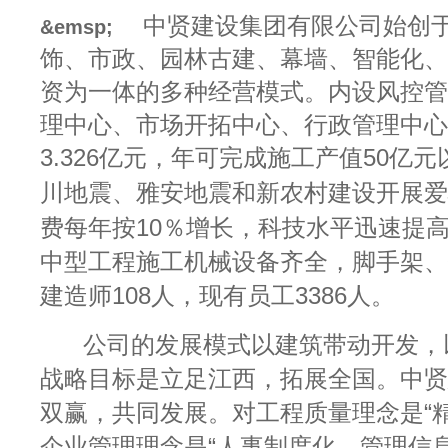
中贤建设集团有限公司始创于2
&emsp;
饰、市政、园林古建、幕墙、智能化、
资为一体的多种经营模式。内设风控管
理中心、市场开拓中心、行政管理中心
3.326
亿元
，
年可完成施工产值
50
亿元
川地震、雅安地震和新农村建设开展爱
费每年按10％增长，科技水平迅速提
中型工程施工机械设备齐全，脚手架、
建造师
108
人，现有员工
3386人。
公司的发展模式以建筑带动开发，
战略目标是立足江西，拓展全国。中贤
双赢，共同发展。对工程质量理念是“精
企业管理理念是“人事制度化，管理信